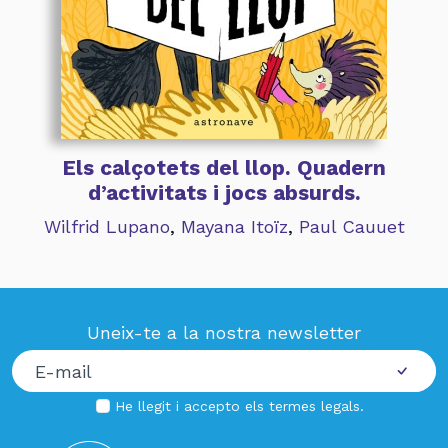
Els calçotets del llop. Quadern
d’activitats i jocs absurds.
Wilfrid Lupano
,
Mayana Itoïz
,
Paul Cauuet
Uneix-te a la nostra newsletter
He llegit i accepto els
termes legals
.