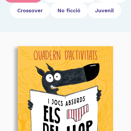
Crossover
No ficció
Juvenil