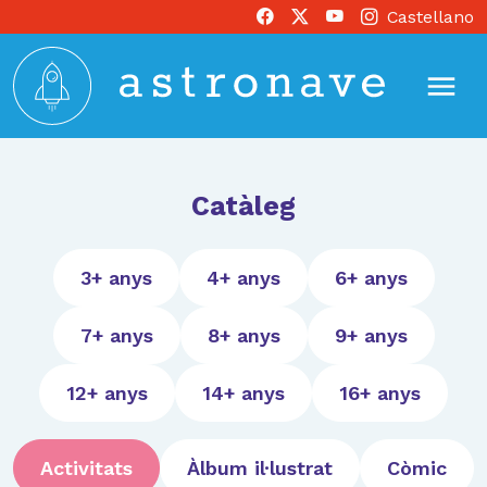
Castellano
Catàleg
3+ anys
4+ anys
6+ anys
7+ anys
8+ anys
9+ anys
12+ anys
14+ anys
16+ anys
Activitats
Àlbum il·lustrat
Còmic