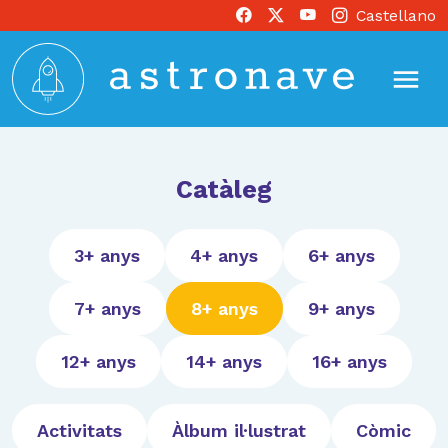
Castellano
Catàleg
3+ anys
4+ anys
6+ anys
7+ anys
8+ anys
9+ anys
12+ anys
14+ anys
16+ anys
Activitats
Àlbum il·lustrat
Còmic