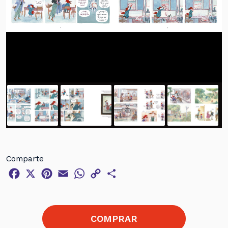
Comparte
Facebook
X
Pinterest
Email
WhatsApp
Copy
Compartir
Link
COMPRAR