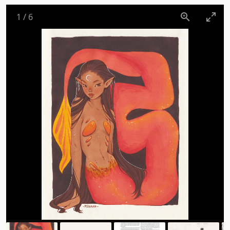
1
/
6